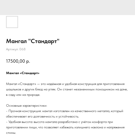
Мангал "Стандарт"
Артикул:
068
17500,00
р.
Мангал «Стандарт»
Мангал «Стандарт» — это надёжная и удобная конструкция для приготовления
шашлыков и других блюд на углях. Он станет незаменимым помощником на даче,
в саду или на природе.
Основные характеристики:
- Прочная конструкция: мангал изготовлен из качественного металла, который
обеспечивает его долговечность и устойчивость.
- Удобная высота: высота мангала разработана с учётом комфорта при
приготовлении пищи, что позволяет избежать излишнего наклона и напряжения
спины.